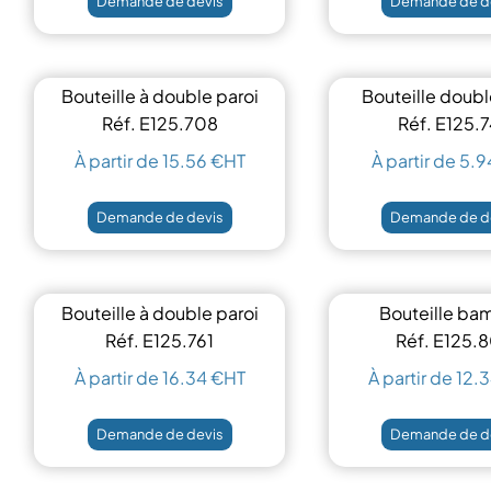
Demande de devis
Demande de d
Bouteille à double paroi
Bouteille doubl
400 ml
500 ml
Réf. E125.708
Réf. E125.
À partir de 15.56 €HT
À partir de 5.
Demande de devis
Demande de d
Bouteille à double paroi
Bouteille b
480 ml
double par
Réf. E125.761
Réf. E125.
À partir de 16.34 €HT
À partir de 12.
Demande de devis
Demande de d