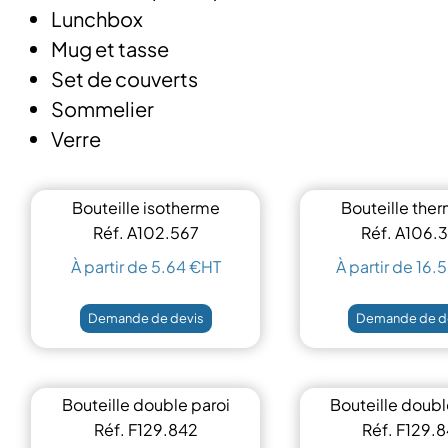
Lunchbox
Mug et tasse
Set de couverts
Sommelier
Verre
Bouteille isotherme
Bouteille the
double paroi
tasses
Réf. A102.567
Réf. A106.
À partir de 5.64 €HT
À partir de 16.
Demande de devis
Demande de d
Bouteille double paroi
Bouteille doubl
500 ml
500 ml
Réf. F129.842
Réf. F129.