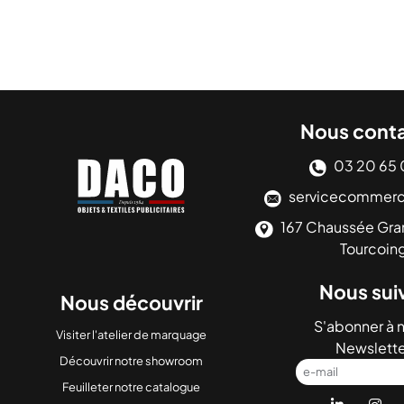
Nous cont
03 20 65 
servicecommerc
167 Chaussée Gr
Tourcoin
Nous sui
Nous découvrir
S'abonner à 
Visiter l'atelier de marquage
Newslett
Découvrir notre showroom
e-mail
Feuilleter notre catalogue